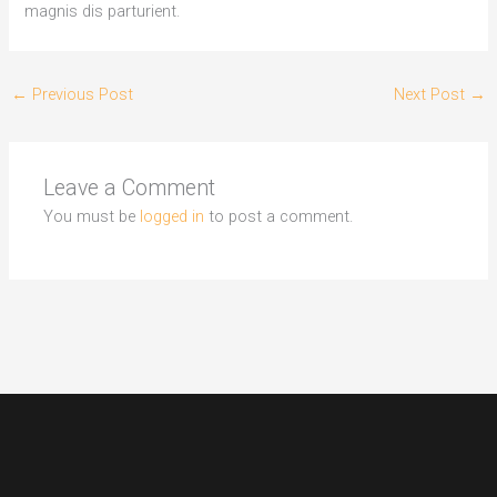
magnis dis parturient.
←
Previous Post
Next Post
→
Leave a Comment
You must be
logged in
to post a comment.