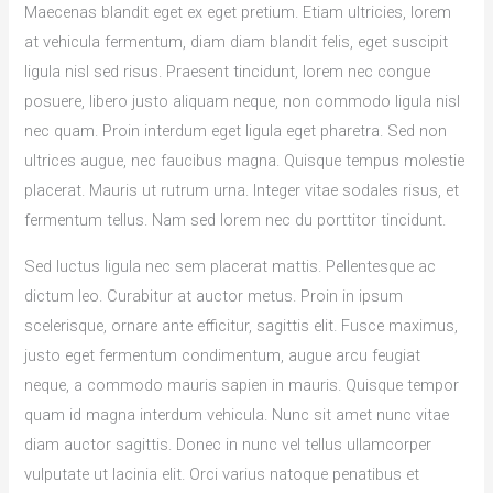
Maecenas blandit eget ex eget pretium. Etiam ultricies, lorem
at vehicula fermentum, diam diam blandit felis, eget suscipit
ligula nisl sed risus. Praesent tincidunt, lorem nec congue
posuere, libero justo aliquam neque, non commodo ligula nisl
nec quam. Proin interdum eget ligula eget pharetra. Sed non
ultrices augue, nec faucibus magna. Quisque tempus molestie
placerat. Mauris ut rutrum urna. Integer vitae sodales risus, et
fermentum tellus. Nam sed lorem nec du porttitor tincidunt.
Sed luctus ligula nec sem placerat mattis. Pellentesque ac
dictum leo. Curabitur at auctor metus. Proin in ipsum
scelerisque, ornare ante efficitur, sagittis elit. Fusce maximus,
justo eget fermentum condimentum, augue arcu feugiat
neque, a commodo mauris sapien in mauris. Quisque tempor
quam id magna interdum vehicula. Nunc sit amet nunc vitae
diam auctor sagittis. Donec in nunc vel tellus ullamcorper
vulputate ut lacinia elit. Orci varius natoque penatibus et